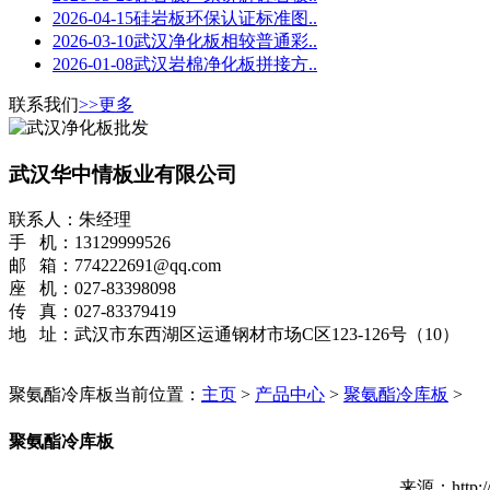
2026-04-15硅岩板环保认证标准图..
2026-03-10武汉净化板相较普通彩..
2026-01-08武汉岩棉净化板拼接方..
联系我们
>>更多
武汉华中情板业有限公司
联系人：朱经理
手 机：13129999526
邮 箱：774222691@qq.com
座 机：027-83398098
传 真：027-83379419
地 址：武汉市东西湖区运通钢材市场C区123-126号（10）
聚氨酯冷库板
当前位置：
主页
>
产品中心
>
聚氨酯冷库板
>
聚氨酯冷库板
来源：http:/